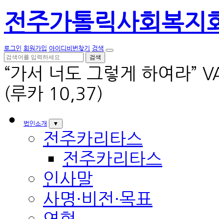
전주가톨릭사회복지
로그인
회원가입
아이디비번찾기
검색
검색
“가서 너도 그렇게 하여라” VADE
(루카 10,37)
법인소개
▼
전주카리타스
전주카리타스
인사말
사명·비전·목표
연혁