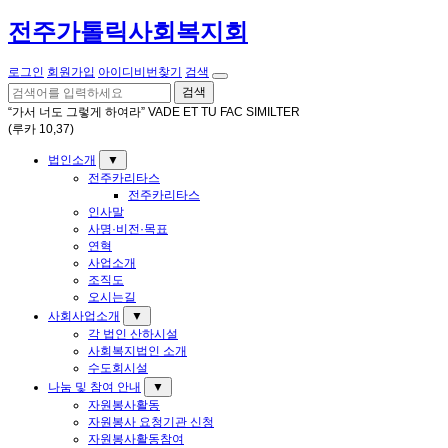
전주가톨릭사회복지회
로그인
회원가입
아이디비번찾기
검색
검색
“가서 너도 그렇게 하여라” VADE ET TU FAC SIMILTER
(루카 10,37)
법인소개
▼
전주카리타스
전주카리타스
인사말
사명·비전·목표
연혁
사업소개
조직도
오시는길
사회사업소개
▼
각 법인 산하시설
사회복지법인 소개
수도회시설
나눔 및 참여 안내
▼
자원봉사활동
자원봉사 요청기관 신청
자원봉사활동참여