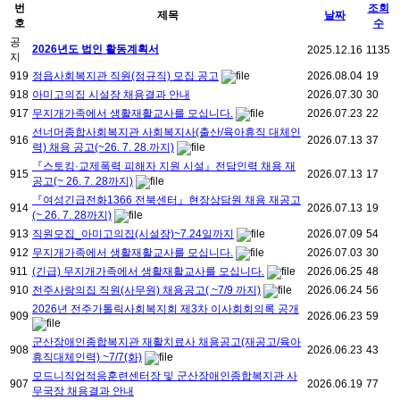
번
조회
제목
날짜
호
수
공
2026년도 법인 활동계획서
2025.12.16
1135
지
919
정읍사회복지관 직원(정규직) 모집 공고
2026.08.04
19
918
아미고의집 시설장 채용결과 안내
2026.07.30
30
917
무지개가족에서 생활재활교사를 모십니다.
2026.07.23
22
선너머종합사회복지관 사회복지사(출산/육아휴직 대체인
916
2026.07.13
37
력) 채용 공고(~26. 7. 28.까지)
『스토킹·교제폭력 피해자 지원 시설』전담인력 채용 재
915
2026.07.13
17
공고(~ 26. 7. 28까지)
『여성긴급전화1366 전북센터』현장상담원 채용 재공고
914
2026.07.13
19
(~ 26. 7. 28까지)
913
직원모집_아미고의집(시설장)~7.24일까지
2026.07.09
54
912
무지개가족에서 생활재활교사를 모십니다.
2026.07.03
30
911
(긴급) 무지개가족에서 생활재활교사를 모십니다.
2026.06.25
48
910
전주사랑의집 직원(사무원) 채용공고( ~7/9 까지)
2026.06.24
56
2026년 전주가톨릭사회복지회 제3차 이사회회의록 공개
909
2026.06.23
59
군산장애인종합복지관 재활치료사 채용공고(재공고/육아
908
2026.06.23
43
휴직대체인력) ~7/7(화)
모드니직업적응훈련센터장 및 군산장애인종합복지관 사
907
2026.06.19
77
무국장 채용결과 안내