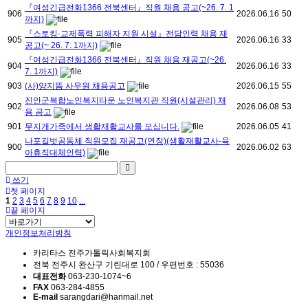
『여성긴급전화1366 전북센터』직원 채용 공고(~26. 7. 1
906
2026.06.16
50
까지)
『스토킹·교제폭력 피해자 지원 시설』전담인력 채용 재
905
2026.06.16
33
공고(~ 26. 7. 1까지)
『여성긴급전화1366 전북센터』직원 채용 재공고(~26.
904
2026.06.16
33
7. 1까지)
903
(사)양지뜸 사무원 채용공고
2026.06.15
55
진안군복합노인복지타운 노인복지관 직원(시설관리) 채
902
2026.06.08
53
용 공고
901
무지개가족에서 생활재활교사를 모십니다.
2026.06.05
41
나포길벗공동체 직원모집 재공고(연장)(생활재활교사-육
900
2026.06.02
63
아휴직대체인력)
쓰기
첫 페이지
1
2
3
4
5
6
7
8
9
10
...
끝 페이지
개인정보처리방침
카리타스 전주가톨릭사회복지회
전북 전주시 완산구 기린대로 100 / 우편번호 : 55036
대표전화
063-230-1074~6
FAX
063-284-4855
E-mail
sarangdari@hanmail.net