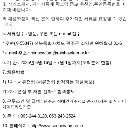
및 자기소개서
,
기타서류에 학교명
,
종교
,
추천인
,
주민등록번호 미
기재 바랍니다
.
※
채용확정이 되신 분에 한하여 추가적인 서류를 요청할 수 있습
니다
.
5.
서류접수
:
방문
,
우편 또는
e-mail
접수
*
우편
(
우
55347)
전북특별자치도 완주군 소양면 원해월길
31-6
* e-mail
주소
: rainbowfam@rainbowfam.or.kr
6.
기 간
: 2025
년
6
월
16
일
~ 7
월
1
일까지
(
도착분에 한함
)
7.
채용방법
1) 1
차
:
서류전형
(
서류전형 합격자는 개별통보
)
2) 2
차
:
면접 후 개별 전화로 합격통보
8.
근무조건 및 급여
:
완주군 장애인거주시설 종사자기준 및 인건비
가이드라인기준
9.
문 의
: 063-244-8120, 063-243-2524
10.
홈페이지
: http://www.rainbowfam.or.kr