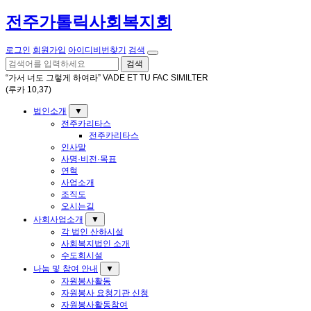
전주가톨릭사회복지회
로그인
회원가입
아이디비번찾기
검색
검색
“가서 너도 그렇게 하여라” VADE ET TU FAC SIMILTER
(루카 10,37)
법인소개
▼
전주카리타스
전주카리타스
인사말
사명·비전·목표
연혁
사업소개
조직도
오시는길
사회사업소개
▼
각 법인 산하시설
사회복지법인 소개
수도회시설
나눔 및 참여 안내
▼
자원봉사활동
자원봉사 요청기관 신청
자원봉사활동참여