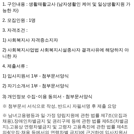
1.
구인내용
:
생활재활교사
(
남자생활인 케어 및 일상생활지원 가
능한 자
)
2.
모집인원
: 1
명
3.
자격조건
:
1)
사회복지사 자격증소지자
2)
사회복지사업법 사회복지시설종사자 결격사유에 해당하지 아
니한 자
4.
제출서류
:
1)
입사지원서
1
부
-
첨부문서양식
2)
자기소개서
1
부
-
첨부문서양식
3)
개인정보 수집
･
이용 동의서
-
첨부문서양식
※
첨부문서 서식으로 작성
,
반드시 자필서명 후 제출 요망
※
남녀고용평등과 일
·
가정 양립지원에 관한 법률 제
7
조
(
모집과
채용
),
장애인차별금지 및 권리구제 등에 관한 법률 제
6
조
(
차별금
지
),
고용상 연령차별금지 및 고령자 고용촉진에 관한 법률 제
4
조
의
4(
모집
·
채용 등에서의 연령차별 금지
)
에 근거하여 입사지원서