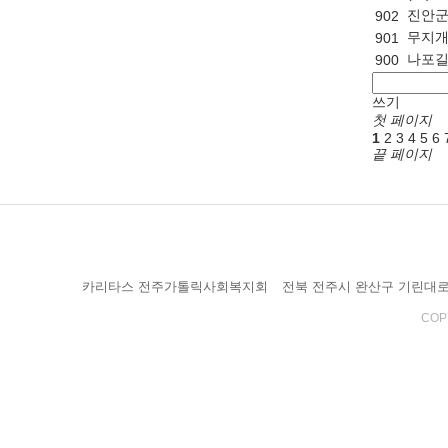
진안군
902
무지개
901
나포길
900
쓰기
첫 페이지
1
2
3
4
5
6
끝 페이지
카리타스 전주가톨릭사회복지회
전북 전주시 완산구 기린대로 10
COPY