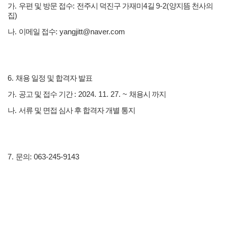
가
.
우편 및 방문 접수
:
전주시 덕진구 가재미
4
길
9-2(
양지뜸 천사의
집
)
나
.
이메일 접수
: yangjitt@naver.com
6.
채용 일정 및 합격자 발표
가
.
공고 및 접수 기간
: 2024. 11. 27. ~
채용시 까지
나
.
서류 및 면접 심사 후 합격자 개별 통지
7.
문의
: 063-245-9143