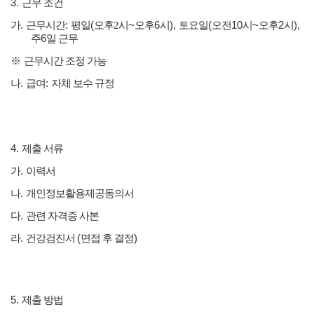
3.
근무 조건
가
.
근무시간
:
평일
(
오후2
시
~
오후
6
시
),
토요일
(
오전
10
시
~
오후
2
시
),
주
6
일 근무
※
근무시간 조정 가능
나
.
급여
:
자체 보수 규정
4.
제출 서류
가
.
이력서
나
.
개인정보활용제공동의서
다
.
관련 자격증 사본
라
.
건강검진서
(
면접 후 결정
)
5.
제출 방법