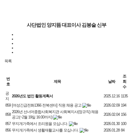
사단법인 양지뜸 대표이사 김봉술 신부
목록
조
번
제목
날짜
회
호
수
공
2026년도 법인 활동계획서
2025.12.16
1135
지
859
[여성긴급전화1366 전북센터] 직원 채용 공고
2026.02.09
194
2026년 선너머종합사회복지관 사회복지사(정규직) 채용
858
2026.02.04
156
공고(~2월 19일 16:00까지)
857
무지개가족에서 조리원을 모십니다.
2026.01.30
100
856
무지개가족에서 생활재활교사를 모십니다.
2026.01.28
84