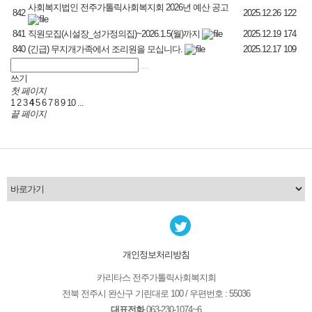
사회복지법인 전주가톨릭사회복지회 2026년 예산 공고
842
2025.12.26
122
841
직원모집(시설장_성가정의집)~2026.1.5(월)까지
2025.12.19
174
840
(긴급) 무지개가족에서 조리원을 모십니다.
2025.12.17
109
쓰기
첫 페이지
1
2
3
4
5
6
7
8
9
10
...
끝 페이지
개인정보처리방침
카리타스 전주가톨릭사회복지회
전북 전주시 완산구 기린대로 100 / 우편번호 : 55036
대표전화
063-230-1074~6