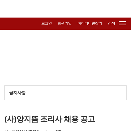
전주가톨릭사회
복지회
로그인
회원가입
아이디비번찾기
검색
알림
home
알림
공지사항
공지사항
(사)양지뜸 조리사 채용 공고