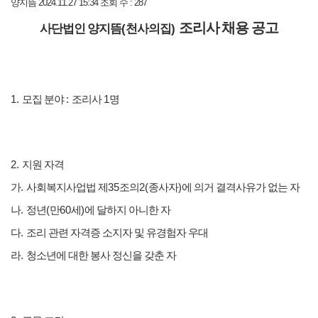
양지뜸
2024.11.27 15:34
조회 수 : 287
조리사
채용 공고
(
)
사단법인 양지뜸
천사의집
1.
모집 분야
:
조리사
1
명
2.
지원 자격
가
.
사회복지사업법 제
35
조의
2(
종사자
)
에 의거 결격사유가 없는 자
나
.
정년
(
만
60
세
)
에 달하지 아니한 자
다
.
조리 관련 자격증 소지자 및 유경험자 우대
라
.
청소년에 대한 봉사 정신을 갖춘 자