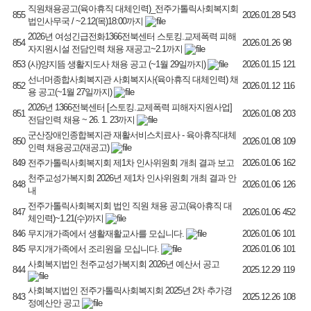
직원채용공고(육아휴직 대체인력)_전주가톨릭사회복지회
855
2026.01.28
543
법인사무국 / ~2.12(목)18:00까지
2026년 여성긴급전화1366전북센터 스토킹.교제폭력 피해
854
2026.01.26
98
자지원시설 전담인력 채용 재공고~2.1까지
853
(사)양지뜸 생활지도사 채용 공고 (~1월 29일까지)
2026.01.15
121
선너머종합사회복지관 사회복지사(육아휴직 대체인력) 채
852
2026.01.12
116
용 공고(~1월 27일까지)
2026년 1366전북센터 [스토킹.교제폭력 피해자지원사업]
851
2026.01.08
203
전담인력 채용 ~ 26. 1. 23까지
군산장애인종합복지관 재활서비스치료사 - 육아휴직대체
850
2026.01.08
109
인력 채용공고(재공고)
849
전주가톨릭사회복지회 제1차 인사위원회 개최 결과 보고
2026.01.06
162
천주교성가복지회 2026년 제1차 인사위원회 개최 결과 안
848
2026.01.06
126
내
전주가톨릭사회복지회 법인 직원 채용 공고(육아휴직 대
847
2026.01.06
452
체인력)~1.21(수)까지
846
무지개가족에서 생활재활교사를 모십니다.
2026.01.06
101
845
무지개가족에서 조리원을 모십니다.
2026.01.06
101
사회복지법인 천주교성가복지회 2026년 예산서 공고
844
2025.12.29
119
사회복지법인 전주가톨릭사회복지회 2025년 2차 추가경
843
2025.12.26
108
정예산안 공고