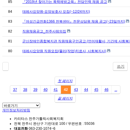
85
『2019년 찾아가는 폭력예방교육』전담인력 채용 공고
84
데레사요양원-요양보호사 모집(~12/24까지)
83
『여성긴급전화1366 전북센터』전문상담원 채용 공고(~23일까지)
82
직원채용공고_전주사랑의집
81
군산장애인종합복지관 직원채용구인공고 (언어재활사, 기간제 사회복
80
데레사요양원 직원모집(물리(작업)치료사, 사회복지사)
쓰기
첫 페이지
37
38
39
40
41
42
43
44
45
46
...
끝 페이지
개인정보처리방침
카리타스 전주가톨릭사회복지회
전북 전주시 완산구 기린대로 100 / 우편번호 : 55036
대표전화
063-230-1074~6