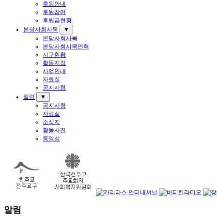
후원안내
후원참여
후원금현황
본당사회사목
▼
본당사회사목
본당사회사목연혁
지구현황
활동지침
사업안내
자료실
공지사항
알림
▼
공지사항
자료실
소식지
활동사진
동영상
알림