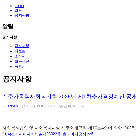
home
알림
공지사항
알림
공지사항
공지사항
자료실
소식지
활동사진
동영상
공지사항
전주가톨릭사회복지회 2025년 제1차추가경정예산 공
admin
2025.03.01 18:07
조회 수 : 357
사회복지법인 및 사회복지시설 재무회계규칙 제10조4항에 의한 2025
[★4)전가사이사회의결과250221]_홈페이지공지.pdf