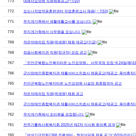
773
데레사요양원 직원채용공고(~7/10)
772
모드니직업적응훈련센터 직업훈련교사 채용( ~ 7/10)
771
무지개가족에서 생활재활교사를 모십니다.
770
무지개가족에서 사무원을 모십니다.
769
작은자매의집 직원(위생원) 채용 재공고(긴급)
768
정읍사회복지관 직원(정규직) 모집 공고
767
「진안군복합노인복지타운 노인요양원」 사무국장 모집~6.24일(화)18
766
군산장애인종합복지관 재활서비스치료사 채용공고(재공고, 육아휴직대체, 
765
진안군복합노인복지타운 노인요양원 시설장 최종합격자 공고
764
작은자매의집 직원(위생원) 채용 공고
763
군산장애인종합복지관 재활서비스치료사 채용공고(재공고, 육아휴직대체,
762
무지개가족에서 조리원을 모집합니다.
761
전주가톨릭사회복지회 2025년 제2차 이사회 회의록 공개
760
『여성긴급전화1366 전북센터』현장상담원 채용 공고(~6/3일까지)