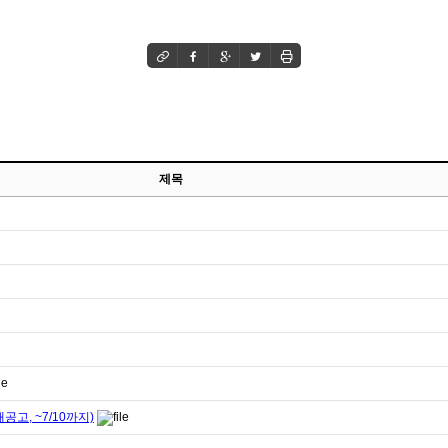
제목
, ~7/10까지)