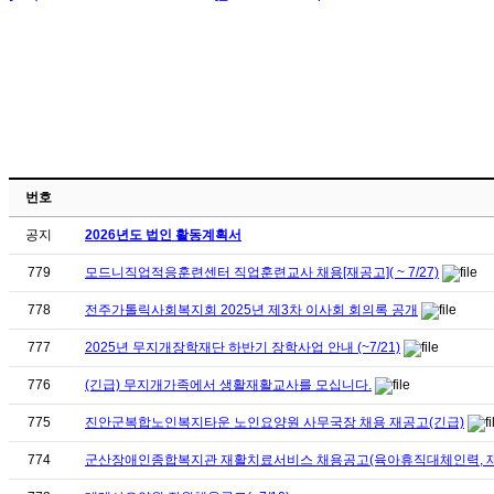
번호
공지
2026년도 법인 활동계획서
779
모드니직업적응훈련센터 직업훈련교사 채용[재공고]( ~ 7/27)
778
전주가톨릭사회복지회 2025년 제3차 이사회 회의록 공개
777
2025년 무지개장학재단 하반기 장학사업 안내 (~7/21)
776
(긴급) 무지개가족에서 생활재활교사를 모십니다.
775
진안군복합노인복지타운 노인요양원 사무국장 채용 재공고(긴급)
774
군산장애인종합복지관 재활치료서비스 채용공고(육아휴직대체인력, 재공고