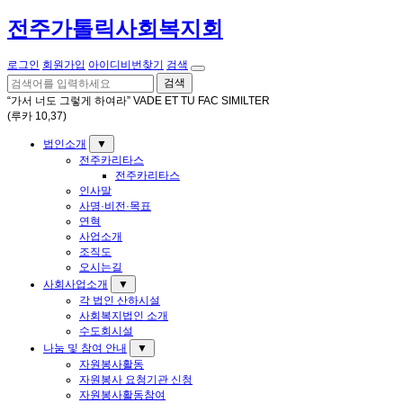
전주가톨릭사회복지회
로그인
회원가입
아이디비번찾기
검색
검색
“가서 너도 그렇게 하여라” VADE ET TU FAC SIMILTER
(루카 10,37)
법인소개
▼
전주카리타스
전주카리타스
인사말
사명·비전·목표
연혁
사업소개
조직도
오시는길
사회사업소개
▼
각 법인 산하시설
사회복지법인 소개
수도회시설
나눔 및 참여 안내
▼
자원봉사활동
자원봉사 요청기관 신청
자원봉사활동참여