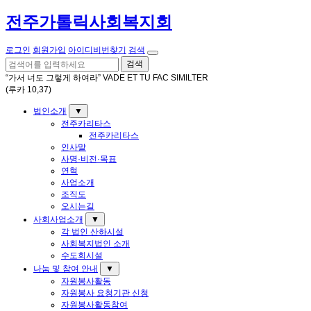
전주가톨릭사회복지회
로그인
회원가입
아이디비번찾기
검색
검색
“가서 너도 그렇게 하여라” VADE ET TU FAC SIMILTER
(루카 10,37)
법인소개
▼
전주카리타스
전주카리타스
인사말
사명·비전·목표
연혁
사업소개
조직도
오시는길
사회사업소개
▼
각 법인 산하시설
사회복지법인 소개
수도회시설
나눔 및 참여 안내
▼
자원봉사활동
자원봉사 요청기관 신청
자원봉사활동참여