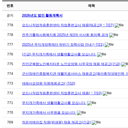
번호
제목
공지
2026년도 법인 활동계획서
779
모드니직업적응훈련센터 직업훈련교사 채용[재공고]( ~ 7/27)
778
전주가톨릭사회복지회 2025년 제3차 이사회 회의록 공개
777
2025년 무지개장학재단 하반기 장학사업 안내 (~7/21)
776
(긴급) 무지개가족에서 생활재활교사를 모십니다.
775
진안군복합노인복지타운 노인요양원 사무국장 채용 재공고(긴급)
774
군산장애인종합복지관 재활치료서비스 채용공고(육아휴직대체인력, 재공고
773
데레사요양원 직원채용공고(~7/10)
772
모드니직업적응훈련센터 직업훈련교사 채용( ~ 7/10)
771
무지개가족에서 생활재활교사를 모십니다.
770
무지개가족에서 사무원을 모십니다.
769
작은자매의집 직원(위생원) 채용 재공고(긴급)