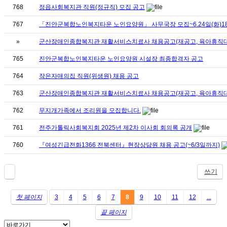
768
정읍사회복지관 직원(정규직) 모집 공고
767
「진안군복합노인복지타운 노인요양원」 사무국장 모집~6.24일(화)18
»
군산장애인종합복지관 재활서비스치료사 채용공고(재공고, 육아휴직대체, 
765
진안군복합노인복지타운 노인요양원 시설장 최종합격자 공고
764
작은자매의집 직원(위생원) 채용 공고
763
군산장애인종합복지관 재활서비스치료사 채용공고(재공고, 육아휴직대체,
762
무지개가족에서 조리원을 모집합니다.
761
전주가톨릭사회복지회 2025년 제2차 이사회 회의록 공개
760
『여성긴급전화1366 전북센터』현장상담원 채용 공고(~6/3일까지)
쓰기
첫 페이지
3
4
5
6
7
8
9
10
11
12
...
끝 페이지