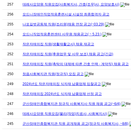
257
데레사요양원 직원모집(사회복지사, 간호(조무)사, 요양보호사)
256
모드니장애인직업적응훈련시설 시설장 최종합격자 공고
255
나포길벗공동체 직원(조리원)채용 연장 공고(~03.29)
254
모드니직업적응훈련센터 사무원 채용공고( ~ 5.23.)
253
작은자매의집 직원(생활재활교사) 채용 재공고
252
작은자매의집 직원(후원업무 및 사무 보조) 채용 공고(긴급)
251
작은자매의집 직원(촉탁의 대체에 따른 간호 인력 - 계약직) 채용 공고
250
정읍사회복지관 직원(정규직) 모집 공고
249
2024년도 작은자매의집 식자재 납품업체 입찰공고
248
작은자매의집 2024년도 식자재 납품업체 선정 공고
247
군산장애인종합복지관 정규직 사회복지사 직원 채용 공고(~6/4)
246
데레사요양원 직원모집(물리(작업)치료사, 사회복지사)
245
군산장애인종합복지관 직원 공개채용 공고(정규직 사회복지사, ~8/8)