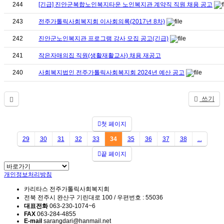
244
[긴급] 진안군복합노인복지타운 노인복지관 계약직 직원 채용 공고
243
전주가톨릭사회복지회 이사회의록(2017년 8차)
242
진안군노인복지관 프로그램 강사 모집 공고(긴급)
241
작은자매의집 직원(생활재활교사) 채용 재공고
240
사회복지법인 전주가톨릭사회복지회 2024년 예산 공고
쓰기
첫 페이지
29
30
31
32
33
34
35
36
37
38
...
끝 페이지
개인정보처리방침
카리타스 전주가톨릭사회복지회
전북 전주시 완산구 기린대로 100 / 우편번호 : 55036
대표전화
063-230-1074~6
FAX
063-284-4855
E-mail
sarangdari@hanmail.net