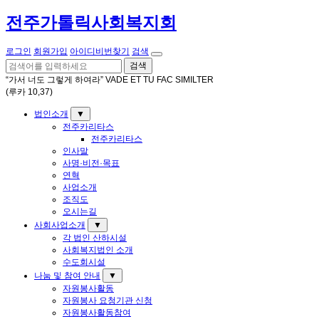
전주가톨릭사회복지회
로그인
회원가입
아이디비번찾기
검색
검색
“가서 너도 그렇게 하여라” VADE ET TU FAC SIMILTER
(루카 10,37)
법인소개
▼
전주카리타스
전주카리타스
인사말
사명·비전·목표
연혁
사업소개
조직도
오시는길
사회사업소개
▼
각 법인 산하시설
사회복지법인 소개
수도회시설
나눔 및 참여 안내
▼
자원봉사활동
자원봉사 요청기관 신청
자원봉사활동참여