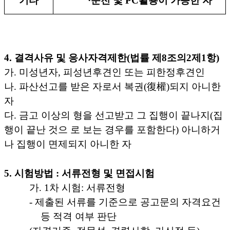
기타
·
운전 및
PC
활용이 가능한 자
4.
결격사유 및 응사자격제한
(
법률 제
8
조의
2
제
1
항
)
가
.
미성년자
,
피성년후견인 또는 피한정후견인
나
.
파산선고를 받은 자로서 복권
(
復權
)
되지 아니한
자
다
.
금고 이상의 형을 선고받고 그 집행이 끝나지
(
집
행이 끝난 것으 로 보는 경우를 포함한다
)
아니하거
나 집행이 면제되지 아니한 자
5.
시험방법
:
서류전형 및 면접시험
가
. 1
차 시험
:
서류전형
-
제출된 서류를 기준으로 공고문의 자격요건
등 적격 여부 판단