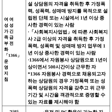
설 상담원의 자격을 취득한 후 가정폭
력
,
성폭력
,
성매매 방지를 목적으로 설
립된 단체 또는 시설에서
1
년 이상 종
여 여
사한 경력이 있는 사람
성 성
가 긴
·
「
사회복지사업법
」
에 따른 사회복지
족 급
사
2
급 이상의 자격을 취득한 후 가정
부 전
폭력
,
성폭력 및 성매매 방지 업무에
1
화
년 이상 종사한 경력이 있는 사람
「
1366
」
·
1366
에서 자원봉사 상담원으로
1
년이
운
상이면서
500
시간이상 근무한 자
영
지
*1366
자원봉사 경력으로 채용되고자
침
하는 상담원의 경우 가정폭력 또는 성
폭력 상담원의 자격을 갖추고 위 근무
기간 및 시간을 객관적으로 증명할 수
있는 자료를 제시해야 함