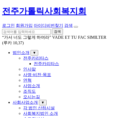
전주가톨릭사회복지회
로그인
회원가입
아이디비번찾기
검색
검색
“가서 너도 그렇게 하여라” VADE ET TU FAC SIMILTER
(루카 10,37)
법인소개
▼
전주카리타스
전주카리타스
인사말
사명·비전·목표
연혁
사업소개
조직도
오시는길
사회사업소개
▼
각 법인 산하시설
사회복지법인 소개