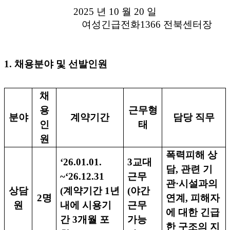
2025
년
10
월
20
일
여성긴급전화
1366
전북센터장
1.
채용분야 및 선발인원
채
용
근무형
분야
계약기간
담당 직무
인
태
원
폭력피해 상
‘26.01.01.
3
교대
담
,
관련 기
~‘26.12.31
근무
관
·
시설과의
상담
(
계약기간
1
년
(
야간
2
명
연계
,
피해자
원
내에 시용기
근무
에 대한 긴급
간
3
개월 포
가능
한 구조의 지