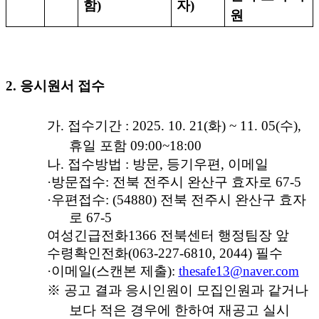
함
)
자
)
원
2.
응시원서 접수
가
.
접수기간
: 2025. 10. 21(
화
) ~ 11. 05(
수
),
휴일 포함
09:00~18:00
나
.
접수방법
:
방문
,
등기우편
,
이메일
·
방문접수
:
전북 전주시 완산구 효자로
67-5
·
우편접수
: (54880)
전북 전주시 완산구 효자
로
67-5
여성긴급전화
1366
전북센터 행정팀장 앞
수령확인전화
(063-227-6810, 2044)
필수
·
이메일
(
스캔본 제출
):
thesafe13@naver.com
※
공고 결과 응시인원이 모집인원과 같거나
보다 적은 경우에 한하여 재공고 실시