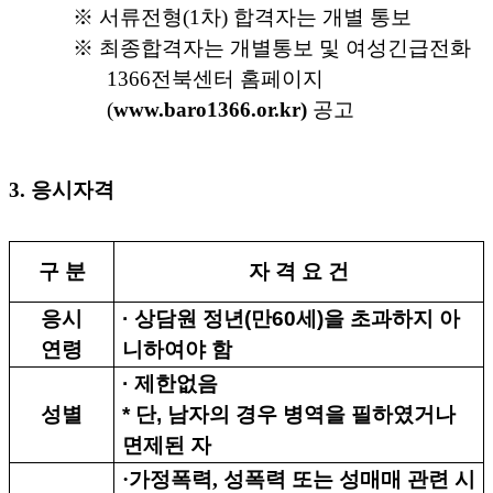
※
서류전형
(1
차
)
합격자는 개별 통보
※
최종합격자는 개별통보 및 여성긴급전화
1366
전북센터 홈페이지
(
www.baro1366.or.kr)
공고
3.
응시자격
구 분
자 격 요 건
응시
·
상담원 정년
(
만
60
세
)
을 초과하지 아
연령
니하여야 함
·
제한없음
성별
*
단
,
남자의 경우 병역을 필하였거나
면제된 자
·
가정폭력
,
성폭력 또는 성매매 관련 시