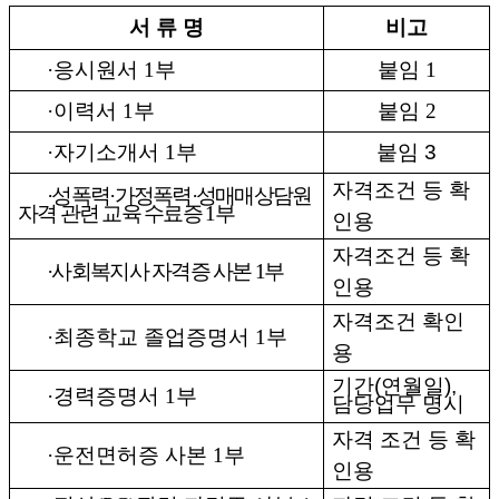
서 류 명
비고
·
응시원서
1
부
붙임
1
·
이력서
1
부
붙임
2
·
자기소개서
1
부
붙임
3
자격조건 등 확
·
성폭력
·
가정폭력
·
성매매상담원
자격 관련 교육 수료증
1
부
인용
자격조건 등 확
·
사회복지사 자격증 사본
1
부
인용
자격조건 확인
·
최종학교 졸업증명서
1
부
용
기간
(
연월일
),
·
경력증명서
1
부
담당업무 명시
자격 조건 등 확
·
운전면허증 사본
1
부
인용