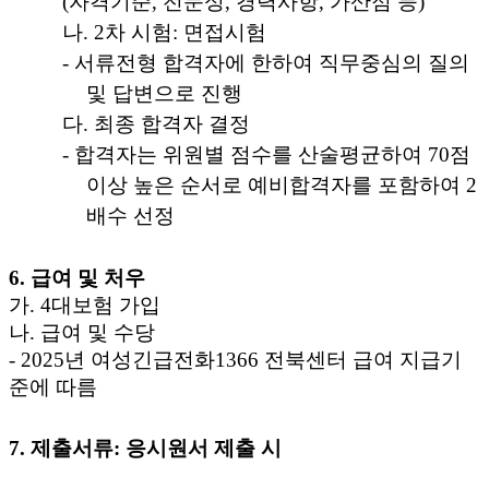
(
자격기준
,
전문성
,
경력사항
,
가산점 등
)
나
. 2
차 시험
:
면접시험
-
서류전형 합격자에 한하여 직무중심의 질의
및 답변으로 진행
다
.
최종 합격자 결정
-
합격자는 위원별 점수를 산술평균하여
70
점
이상 높은 순서로 예비합격자를 포함하여
2
배수 선정
6.
급여 및 처우
가
. 4
대보험 가입
나
.
급여 및 수당
- 2025
년 여성긴급전화
1366
전북센터 급여 지급기
준에 따름
7.
제출서류
:
응시원서 제출 시