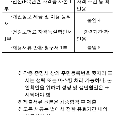
·
전산
(PC)
관련 자격증 사본
1
자격 조건 등 확
부
인용
·
개인정보 제공 및 이용 동의
붙임
4
서
·
건강보험료 자격득실확인서
경력기간 확
1
부
인용
·
채용서류 반환 청구서
1
부
붙임
5
※
각종 증명서 상의 주민등록번호 뒷자리 표
시는 생략 또는 마스킹 처리 가능하나
,
본
인확인을 위하여 성명 및 생년월일은 표
시되어야 함
※
제출서류 원본은 최종합격 후 제출
※
모든 서류는 법에서 정한 유효기간 내의