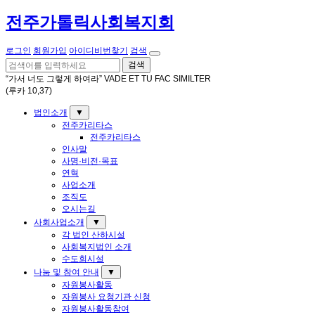
전주가톨릭사회복지회
로그인
회원가입
아이디비번찾기
검색
검색
“가서 너도 그렇게 하여라” VADE ET TU FAC SIMILTER
(루카 10,37)
법인소개
▼
전주카리타스
전주카리타스
인사말
사명·비전·목표
연혁
사업소개
조직도
오시는길
사회사업소개
▼
각 법인 산하시설
사회복지법인 소개
수도회시설
나눔 및 참여 안내
▼
자원봉사활동
자원봉사 요청기관 신청
자원봉사활동참여