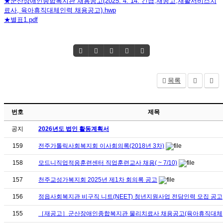
★군산장애인종합복지관 채용공고(2025. 4. 14. 긴급,재공고,재활서비스치
료사, 육아휴직대체인력 채용공고).hwp
★별표1.pdf
목록
번호
제목
공지
2026년도 법인 활동계획서
159
전주가톨릭사회복지회 이사회의록(2018년 3차)
158
모드니직업적응훈련센터 직업훈련교사 채용( ~ 7/10)
157
천주교성가복지회 2025년 제1차 회의록 공고
156
정읍사회복지관 비구직 니트(NEET) 청년지원사업 전담인력 모집 공고
155
［재공고］군산장애인종합복지관 물리치료사 채용공고(육아휴직대체, ~