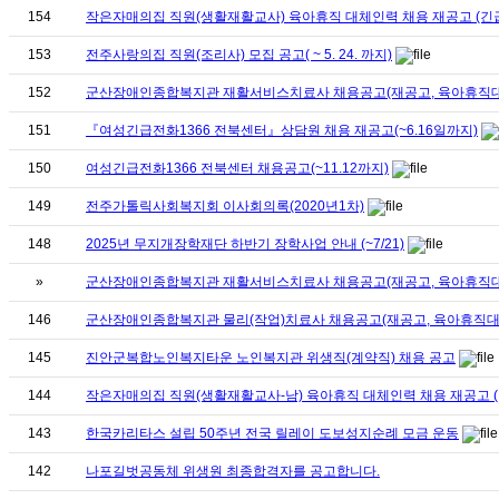
154
작은자매의집 직원(생활재활교사) 육아휴직 대체인력 채용 재공고 (긴
153
전주사랑의집 직원(조리사) 모집 공고( ~ 5. 24. 까지)
152
군산장애인종합복지관 재활서비스치료사 채용공고(재공고, 육아휴직대체,
151
『여성긴급전화1366 전북센터』상담원 채용 재공고(~6.16일까지)
150
여성긴급전화1366 전북센터 채용공고(~11.12까지)
149
전주가톨릭사회복지회 이사회의록(2020년1차)
148
2025년 무지개장학재단 하반기 장학사업 안내 (~7/21)
»
군산장애인종합복지관 재활서비스치료사 채용공고(재공고, 육아휴직대체, 
146
군산장애인종합복지관 물리(작업)치료사 채용공고(재공고, 육아휴직대체인
145
진안군복합노인복지타운 노인복지관 위생직(계약직) 채용 공고
144
작은자매의집 직원(생활재활교사-남) 육아휴직 대체인력 채용 재공고 (
143
한국카리타스 설립 50주년 전국 릴레이 도보성지순례 모금 운동
142
나포길벗공동체 위생원 최종합격자를 공고합니다.