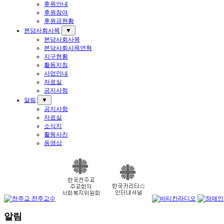
후원안내
후원참여
후원금현황
본당사회사목
▼
본당사회사목
본당사회사목연혁
지구현황
활동지침
사업안내
자료실
공지사항
알림
▼
공지사항
자료실
소식지
활동사진
동영상
알림