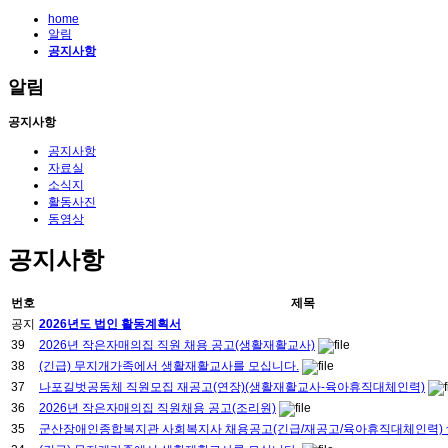
home
알림
공지사항
알림
공지사항
공지사항
자료실
소식지
활동사진
동영상
공지사항
번호
제목
공지
2026년도 법인 활동계획서
39
2026년 작은자매의집 직원 채용 공고(생활재활교사)
38
(긴급) 무지개가족에서 생활재활교사를 모십니다.
37
나포길벗공동체 직원모집 재공고(연장)(생활재활교사-육아휴직대체인력)
36
2026년 작은자매의집 직원채용 공고(조리원)
35
군산장애인종합복지관 사회복지사 채용공고(긴급/재공고/육아휴직대체인력) ~5