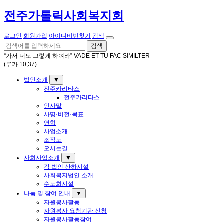
전주가톨릭사회복지회
로그인
회원가입
아이디비번찾기
검색
검색
“가서 너도 그렇게 하여라” VADE ET TU FAC SIMILTER
(루카 10,37)
법인소개
▼
전주카리타스
전주카리타스
인사말
사명·비전·목표
연혁
사업소개
조직도
오시는길
사회사업소개
▼
각 법인 산하시설
사회복지법인 소개
수도회시설
나눔 및 참여 안내
▼
자원봉사활동
자원봉사 요청기관 신청
자원봉사활동참여