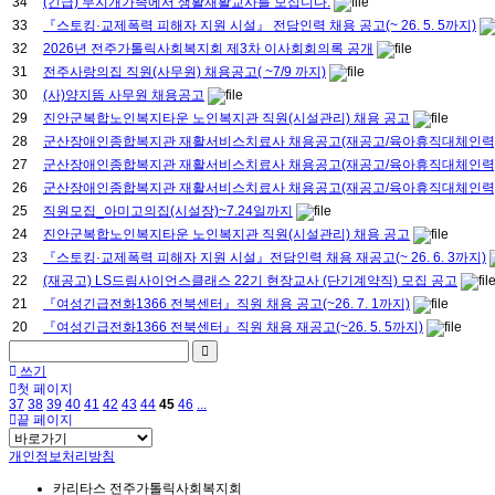
34
(긴급) 무지개가족에서 생활재활교사를 모십니다.
33
『스토킹·교제폭력 피해자 지원 시설』 전담인력 채용 공고(~ 26. 5. 5까지)
32
2026년 전주가톨릭사회복지회 제3차 이사회회의록 공개
31
전주사랑의집 직원(사무원) 채용공고( ~7/9 까지)
30
(사)양지뜸 사무원 채용공고
29
진안군복합노인복지타운 노인복지관 직원(시설관리) 채용 공고
28
군산장애인종합복지관 재활서비스치료사 채용공고(재공고/육아휴직대체인력) : 
27
군산장애인종합복지관 재활서비스치료사 채용공고(재공고/육아휴직대체인력) ~4
26
군산장애인종합복지관 재활서비스치료사 채용공고(재공고/육아휴직대체인력) ~3
25
직원모집_아미고의집(시설장)~7.24일까지
24
진안군복합노인복지타운 노인복지관 직원(시설관리) 채용 공고
23
『스토킹·교제폭력 피해자 지원 시설』전담인력 채용 재공고(~ 26. 6. 3까지)
22
(재공고) LS드림사이언스클래스 22기 현장교사 (단기계약직) 모집 공고
21
『여성긴급전화1366 전북센터』직원 채용 공고(~26. 7. 1까지)
20
『여성긴급전화1366 전북센터』직원 채용 재공고(~26. 5. 5까지)
쓰기
첫 페이지
37
38
39
40
41
42
43
44
45
46
...
끝 페이지
개인정보처리방침
카리타스 전주가톨릭사회복지회