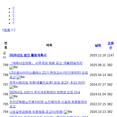
목록
번
조회
제목
날짜
호
수
공
2026년도 법인 활동계획서
2025.12.16
1147
지
「데레사요양원」 사무국장 채용 공고 ~8월26일까지
799
2025.08.11
382
LS드림사이언스클래스 21기 현장교사 (단기계약직) 모집
798
2025.04.14
382
공고
전주사랑의집 직원(생활지도원) 모집 공고(~ 8.11 까지)
797
2024.07.27
382
2024년도 상반기 무지개장학재단 장학생 모집 안내
796
2024.01.04
382
진안군복합노인복지타운 노인복지관 시설장 최종합격자
795
2022.07.15
382
공고
794
나포길벗공동체 직원채용 공고(사무원)
2020.10.13
382