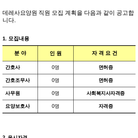
데레사
요양원
직원 모집 계획을 다음과 같이 공고합
니다
.
1.
모집내용
분 야
자 격 요 건
인 원
간호사
0
명
면허증
간호조무사
0
명
면허증
사무원
0
명
사회복지사자격증
요양보호사
0
명
자격증
2.
응시자격