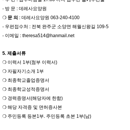
-
방 문
:
데레사요양원
❍
문 의
:
데레사요양원
063-240-4100
-
우편접수처
:
전북 완주군 소양면 해월신왕길
109-5
-
이메일
: theresa514@hanmail.net
5.
제출서류
❍
이력서
1
부
(
첨부 이력서
)
❍
자필자기소개
1
부
❍
최종학교졸업증명서
❍
최종학교성적증명서
❍
경력
증명서
(
해당자에 한함
)
❍
해당 자격증 및 면허증사본
❍
주민등록 등본
1
부
.
주민등록 초본
1
부
(
남
)