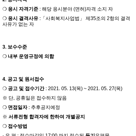
❍
응시 자격기준
:
해당 응시분야
(
면허
)
자격 소지 자
❍
응시 결격사유
:
「
사회복지사업법
」
제
35
조의
2
항
의 결격
사유가 없는 자
3.
보수수준
❍
내부 운영규정에 의함
4.
공고 및 원서접수
❍
공고 및 접수
기간
: 2021. 05. 13(
목
) ~ 2021. 05. 27(
목
)
※
단
,
공휴일은 접수하지 않음
❍
면접일자
:
추후공지예정
※
서류전형 합격자에 한하여 개별공지
❍
접수방법
-
우 편
:
접수마감일
17:00
까지 접수된
등기
우편물