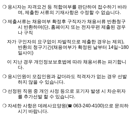
❍
응시자는 자격요건 등 적합여부를 판단하여 접수하기 바라
며
,
제출한 서류의 기재사항은 수정할 수 없습니다
.
❍
제출서류는 채용여부 확정후 구직자가 채용서류 반환청구
시 반환하며
(
단
,
홈페이지 또는 전자우편 제출된 경우
나 구직
자가 구인자의 요구없이 자발적으로 제출한 경우는 제외
),
반환의 청구기간
(
채용여부가 확정된 날부터
14
일
~180
일사이
)
이 지난 경우 개인정보보호법에 따라 채용서류는 파기합니
다
.
❍
응시인원이 모집인원과 같더라도 적격자가 없는 경우 선발
하지 않을 수 있습니다
.
❍
선정된 직원 중 개인 사정 등으로 포기자 발생 시 차순위자
를 추가선발 할 수 있습니다
.
❍
자세한 사항은 데레사요양원
(
☎
063-240-4100)
으로 문의하
시기 바랍니다
.