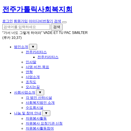
전주가톨릭사회복지회
로그인
회원가입
아이디비번찾기
검색
검색
“가서 너도 그렇게 하여라” VADE ET TU FAC SIMILTER
(루카 10,37)
법인소개
▼
전주카리타스
전주카리타스
인사말
사명·비전·목표
연혁
사업소개
조직도
오시는길
사회사업소개
▼
각 법인 산하시설
사회복지법인 소개
수도회시설
나눔 및 참여 안내
▼
자원봉사활동
자원봉사 요청기관 신청
자원봉사활동참여