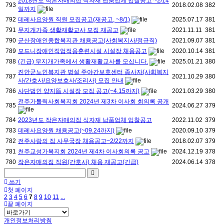
2018년도 작은자매의집 식자재 납품업체 입찰공고 ~2/14
793
2018.02.08
382
일까지
792
데레사요양원 직원 모집공고(재공고, ~8/1)
2025.07.17
381
791
무지개가족 생활재활교사 모집 재공고
2021.11.11
381
790
군산장애인종합복지관 채용공고(사회복지사/정규직)
2021.09.07
381
789
모드니장애인직업적응훈련시설 시설장 채용공고
2020.10.14
381
788
(긴급) 무지개가족에서 생활재활교사를 모십니다.
2025.01.21
380
진안군노인복지관 병설 주야간보호센터 종사자(사회복지
787
2021.10.29
380
사/간호사/요양보호사/조리사) 모집 안내
786
사단법인 양지뜸 시설장 모집 공고(~4.15까지)
2021.03.29
380
전주가톨릭사회복지회 2024년 제3차 이사회 회의록 공개
785
2024.06.27
379
784
2023년도 작은자매의집 식자재 납품업체 입찰공고
2022.11.02
379
783
데레사요양원 채용공고(~09.24까지)
2020.09.10
379
782
전주사랑의 집 사무국장 채용공고~2/22까지
2018.02.07
379
781
천주교성가복지회 2024년 제4차 이사회의록 공고
2024.12.19
378
780
작은자매의집 직원(간호사) 채용 재공고(긴급)
2024.06.14
378
쓰기
첫 페이지
2
3
4
5
6
7
8
9
10
11
...
끝 페이지
개인정보처리방침