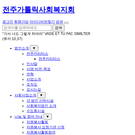
전주가톨릭사회복지회
로그인
회원가입
아이디비번찾기
검색
검색
“가서 너도 그렇게 하여라” VADE ET TU FAC SIMILTER
(루카 10,37)
법인소개
▼
전주카리타스
전주카리타스
인사말
사명·비전·목표
연혁
사업소개
조직도
오시는길
사회사업소개
▼
각 법인 산하시설
사회복지법인 소개
수도회시설
나눔 및 참여 안내
▼
자원봉사활동
자원봉사 요청기관 신청
자원봉사활동참여