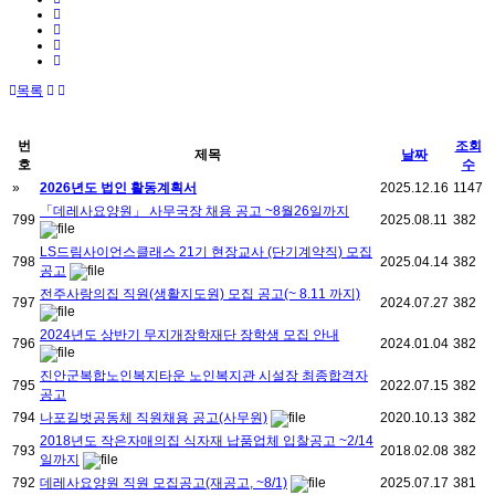
목록
번
조회
제목
날짜
호
수
»
2026년도 법인 활동계획서
2025.12.16
1147
「데레사요양원」 사무국장 채용 공고 ~8월26일까지
799
2025.08.11
382
LS드림사이언스클래스 21기 현장교사 (단기계약직) 모집
798
2025.04.14
382
공고
전주사랑의집 직원(생활지도원) 모집 공고(~ 8.11 까지)
797
2024.07.27
382
2024년도 상반기 무지개장학재단 장학생 모집 안내
796
2024.01.04
382
진안군복합노인복지타운 노인복지관 시설장 최종합격자
795
2022.07.15
382
공고
794
나포길벗공동체 직원채용 공고(사무원)
2020.10.13
382
2018년도 작은자매의집 식자재 납품업체 입찰공고 ~2/14
793
2018.02.08
382
일까지
792
데레사요양원 직원 모집공고(재공고, ~8/1)
2025.07.17
381