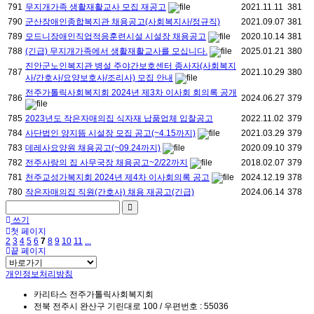
791
무지개가족 생활재활교사 모집 재공고
2021.11.11
381
790
군산장애인종합복지관 채용공고(사회복지사/정규직)
2021.09.07
381
789
모드니장애인직업적응훈련시설 시설장 채용공고
2020.10.14
381
788
(긴급) 무지개가족에서 생활재활교사를 모십니다.
2025.01.21
380
진안군노인복지관 병설 주야간보호센터 종사자(사회복지
787
2021.10.29
380
사/간호사/요양보호사/조리사) 모집 안내
전주가톨릭사회복지회 2024년 제3차 이사회 회의록 공개
786
2024.06.27
379
785
2023년도 작은자매의집 식자재 납품업체 입찰공고
2022.11.02
379
784
사단법인 양지뜸 시설장 모집 공고(~4.15까지)
2021.03.29
379
783
데레사요양원 채용공고(~09.24까지)
2020.09.10
379
782
전주사랑의 집 사무국장 채용공고~2/22까지
2018.02.07
379
781
천주교성가복지회 2024년 제4차 이사회의록 공고
2024.12.19
378
780
작은자매의집 직원(간호사) 채용 재공고(긴급)
2024.06.14
378
쓰기
첫 페이지
2
3
4
5
6
7
8
9
10
11
...
끝 페이지
개인정보처리방침
카리타스 전주가톨릭사회복지회
전북 전주시 완산구 기린대로 100 / 우편번호 : 55036