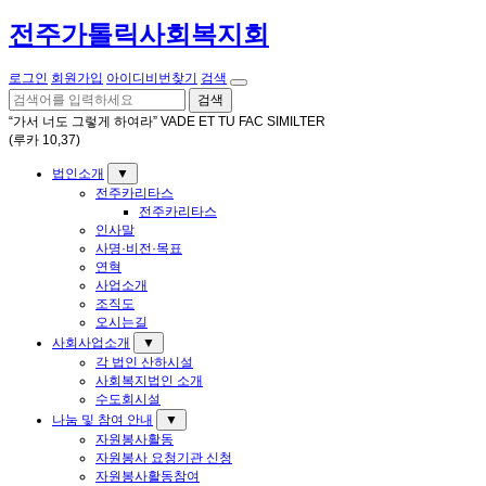
전주가톨릭사회복지회
로그인
회원가입
아이디비번찾기
검색
검색
“가서 너도 그렇게 하여라” VADE ET TU FAC SIMILTER
(루카 10,37)
법인소개
▼
전주카리타스
전주카리타스
인사말
사명·비전·목표
연혁
사업소개
조직도
오시는길
사회사업소개
▼
각 법인 산하시설
사회복지법인 소개
수도회시설
나눔 및 참여 안내
▼
자원봉사활동
자원봉사 요청기관 신청
자원봉사활동참여