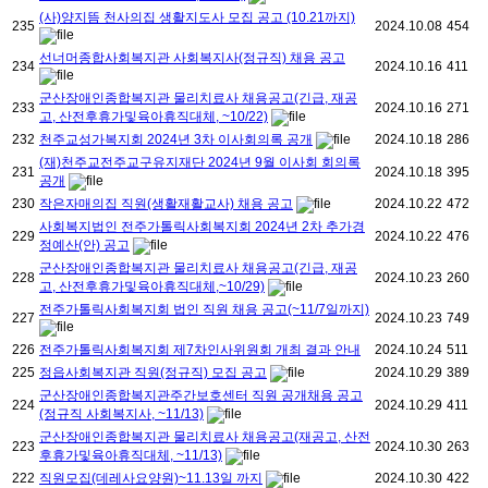
(사)양지뜸 천사의집 생활지도사 모집 공고 (10.21까지)
235
2024.10.08
454
선너머종합사회복지관 사회복지사(정규직) 채용 공고
234
2024.10.16
411
군산장애인종합복지관 물리치료사 채용공고(긴급, 재공
233
2024.10.16
271
고, 산전후휴가및육아휴직대체, ~10/22)
232
천주교성가복지회 2024년 3차 이사회의록 공개
2024.10.18
286
(재)천주교전주교구유지재단 2024년 9월 이사회 회의록
231
2024.10.18
395
공개
230
작은자매의집 직원(생활재활교사) 채용 공고
2024.10.22
472
사회복지법인 전주가톨릭사회복지회 2024년 2차 추가경
229
2024.10.22
476
정예산(안) 공고
군산장애인종합복지관 물리치료사 채용공고(긴급, 재공
228
2024.10.23
260
고, 산전후휴가및육아휴직대체,~10/29)
전주가톨릭사회복지회 법인 직원 채용 공고(~11/7일까지)
227
2024.10.23
749
226
전주가톨릭사회복지회 제7차인사위원회 개최 결과 안내
2024.10.24
511
225
정읍사회복지관 직원(정규직) 모집 공고
2024.10.29
389
군산장애인종합복지관주간보호센터 직원 공개채용 공고
224
2024.10.29
411
(정규직 사회복지사, ~11/13)
군산장애인종합복지관 물리치료사 채용공고(재공고, 산전
223
2024.10.30
263
후휴가및육아휴직대체, ~11/13)
222
직원모집(데레사요양원)~11.13일 까지
2024.10.30
422