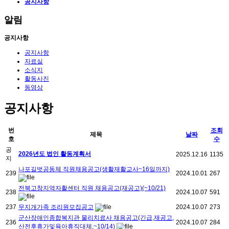
공지사항
알림
공지사항
공지사항
자료실
소식지
활동사진
동영상
공지사항
번
조회
제목
날짜
호
수
공
2026년도 법인 활동계획서
2025.12.16
1135
지
나포길벗공동체 직원채용공고(생활재활교사~16일까지)
239
2024.10.01
267
전북고창지역자활센터 직원 채용공고(재공고)(~10/21)
238
2024.10.07
591
237
무지개가족 조리원모집공고
2024.10.07
273
군산장애인종합복지관 물리치료사 채용공고(긴급,재공고,
236
2024.10.07
284
산전후휴가및육아휴직대체,~10/14)