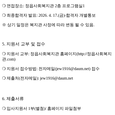
❍
면접장소
:
정읍사회복지관
2
층 프로그램실
1
❍
최종합격자 발표
: 2026. 4. 17.(
금
)-
합격자 개별통보
※
상기 일정은 복지관 사정에 따라 변동 될 수 있음
.
지원서 교부 및 접수
5.
❍
지원서 교부
:
정읍사회복지관 홈페이지
(http://
정읍사회복지
관
.com)
❍
지원서 접수방법
:
전자메일
(jew1916@daum.net)
접수
❍
제출처
(
전자메일
): jew1916@daum.net
제출서류
6.
❍
입사지원서
1
부
(
별첨
)/
홈페이지 파일첨부