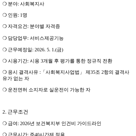
❍
분야
:
사회복지사
❍
인원
: 1
명
❍
자격요건
:
분야별 자격증
❍
담당업무
:
서비스제공기능
❍
근무예정일
: 2026. 5. 1.(
금
)
❍
시용기간
:
시용
3
개월 후 평가를 통한 정규직 전환
❍
응시 결격사유
:
「
사회복지사업법
」
제
35
조
2
항의 결격사
유가 없는 자
❍
운전면허 소지자로 실운전이 가능한 자
근무조건
2.
❍
급여
: 2026
년 보건복지부 인건비 가이드라인
❍
근무시간
:
주
40
시간제 적용