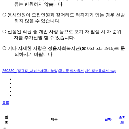
류는 반환하지 않습니다
.
❍
응시인원이 모집인원과 같더라도 적격자가 없는 경우 선발
하지 않을 수 있습니다
.
❍
선정된 직원 중 개인 사정 등으로 포기 자 발생 시 차 순위
자를 추가선발 할 수 있습니다
.
❍
기타 자세한 사항은 정읍사회복지관
(
☎
063-533-1916)
로 문
의하시기 바랍니다
.
260330_(정규직_서비스제공기능팀)공고문,입사원서,개인정보동의서.hwp
목록
번
조회
제목
날짜
호
수
공