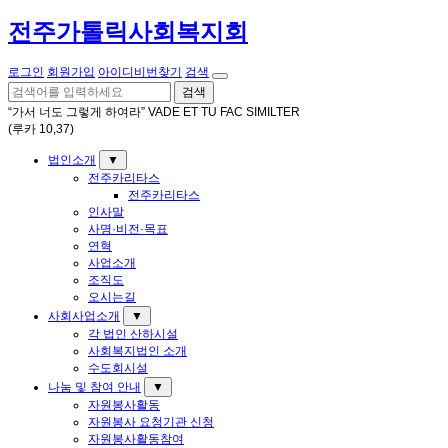
전주가톨릭사회복지회
로그인
회원가입
아이디비번찾기
검색
검색
“가서 너도 그렇게 하여라” VADE ET TU FAC SIMILTER
(루카 10,37)
법인소개
▼
전주카리타스
전주카리타스
인사말
사명·비전·목표
연혁
사업소개
조직도
오시는길
사회사업소개
▼
각 법인 산하시설
사회복지법인 소개
수도회시설
나눔 및 참여 안내
▼
자원봉사활동
자원봉사 요청기관 신청
자원봉사활동참여