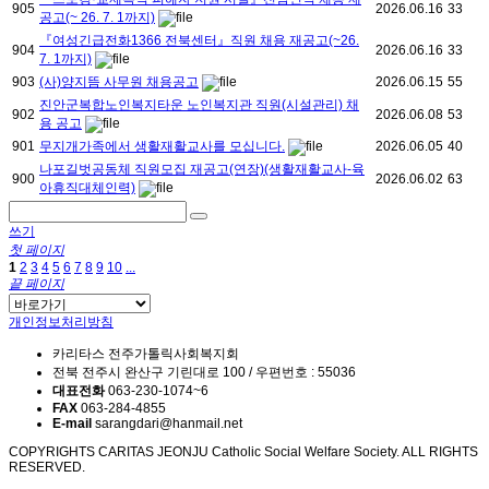
905
2026.06.16
33
공고(~ 26. 7. 1까지)
『여성긴급전화1366 전북센터』직원 채용 재공고(~26.
904
2026.06.16
33
7. 1까지)
903
(사)양지뜸 사무원 채용공고
2026.06.15
55
진안군복합노인복지타운 노인복지관 직원(시설관리) 채
902
2026.06.08
53
용 공고
901
무지개가족에서 생활재활교사를 모십니다.
2026.06.05
40
나포길벗공동체 직원모집 재공고(연장)(생활재활교사-육
900
2026.06.02
63
아휴직대체인력)
쓰기
첫 페이지
1
2
3
4
5
6
7
8
9
10
...
끝 페이지
개인정보처리방침
카리타스 전주가톨릭사회복지회
전북 전주시 완산구 기린대로 100 / 우편번호 : 55036
대표전화
063-230-1074~6
FAX
063-284-4855
E-mail
sarangdari@hanmail.net
COPYRIGHTS CARITAS JEONJU Catholic Social Welfare Society. ALL RIGHTS
RESERVED.