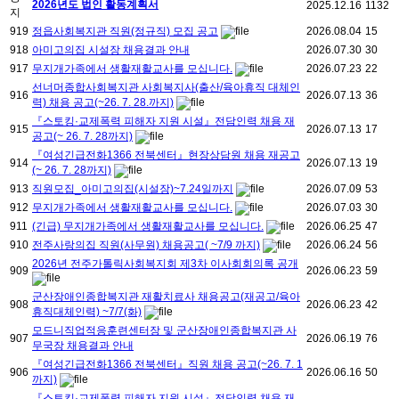
2026년도 법인 활동계획서
2025.12.16
1132
지
919
정읍사회복지관 직원(정규직) 모집 공고
2026.08.04
15
918
아미고의집 시설장 채용결과 안내
2026.07.30
30
917
무지개가족에서 생활재활교사를 모십니다.
2026.07.23
22
선너머종합사회복지관 사회복지사(출산/육아휴직 대체인
916
2026.07.13
36
력) 채용 공고(~26. 7. 28.까지)
『스토킹·교제폭력 피해자 지원 시설』전담인력 채용 재
915
2026.07.13
17
공고(~ 26. 7. 28까지)
『여성긴급전화1366 전북센터』현장상담원 채용 재공고
914
2026.07.13
19
(~ 26. 7. 28까지)
913
직원모집_아미고의집(시설장)~7.24일까지
2026.07.09
53
912
무지개가족에서 생활재활교사를 모십니다.
2026.07.03
30
911
(긴급) 무지개가족에서 생활재활교사를 모십니다.
2026.06.25
47
910
전주사랑의집 직원(사무원) 채용공고( ~7/9 까지)
2026.06.24
56
2026년 전주가톨릭사회복지회 제3차 이사회회의록 공개
909
2026.06.23
59
군산장애인종합복지관 재활치료사 채용공고(재공고/육아
908
2026.06.23
42
휴직대체인력) ~7/7(화)
모드니직업적응훈련센터장 및 군산장애인종합복지관 사
907
2026.06.19
76
무국장 채용결과 안내
『여성긴급전화1366 전북센터』직원 채용 공고(~26. 7. 1
906
2026.06.16
50
까지)
『스토킹·교제폭력 피해자 지원 시설』전담인력 채용 재