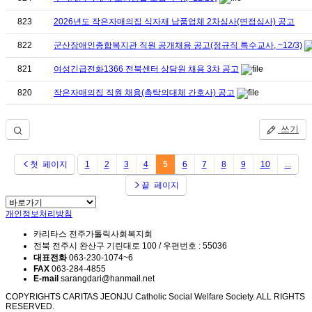
823
2026년도 작은자매의집 식자재 납품업체 2차심사(면접심사) 공고
822
군산장애인종합복지관 직원 공개채용 공고(정규직 특수교사, ~12/3)
821
여성긴급전화1366 전북센터 상담원 채용 3차 공고
820
작은자매의집 직원 채용(촉탁의대체 간호사) 공고
쓰기
첫 페이지
1
2
3
4
5
6
7
8
9
10
...
끝 페이지
개인정보처리방침
카리타스 전주가톨릭사회복지회
전북 전주시 완산구 기린대로 100 / 우편번호 : 55036
대표전화
063-230-1074~6
FAX
063-284-4855
E-mail
sarangdari@hanmail.net
COPYRIGHTS CARITAS JEONJU Catholic Social Welfare Society. ALL RIGHTS
RESERVED.