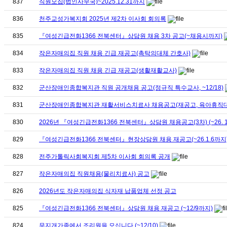
837
직원모집(법인사무국)~2025.12.31까지
836
천주교성가복지회 2025년 제2차 이사회 회의록
835
『여성긴급전화1366 전북센터』상담원 채용 3차 공고(~채용시까지)
834
작은자매의집 직원 채용 긴급 재공고(촉탁의대체 간호사)
833
작은자매의집 직원 채용 긴급 재공고(생활재활교사)
832
군산장애인종합복지관 직원 공개채용 공고(정규직 특수교사, ~12/18)
831
군산장애인종합복지관 재활서비스치료사 채용공고(재공고, 육아휴직대체인력
830
2026년 『여성긴급전화1366 전북센터』상담원 채용공고(3차) (~26. 1
829
『여성긴급전화1366 전북센터』현장상담원 채용 재공고(~26.1.6까지
828
전주가톨릭사회복지회 제5차 이사회 회의록 공개
827
작은자매의집 직원채용(물리치료사) 공고
826
2026년도 작은자매의집 식자재 납품업체 선정 공고
825
『여성긴급전화1366 전북센터』상담원 채용 재공고 (~12/9까지)
824
무지개가족에서 조리원을 모십니다.(~12/10)