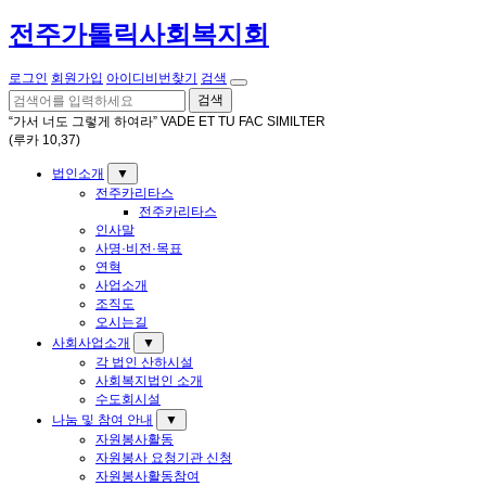
전주가톨릭사회복지회
로그인
회원가입
아이디비번찾기
검색
검색
“가서 너도 그렇게 하여라” VADE ET TU FAC SIMILTER
(루카 10,37)
법인소개
▼
전주카리타스
전주카리타스
인사말
사명·비전·목표
연혁
사업소개
조직도
오시는길
사회사업소개
▼
각 법인 산하시설
사회복지법인 소개
수도회시설
나눔 및 참여 안내
▼
자원봉사활동
자원봉사 요청기관 신청
자원봉사활동참여