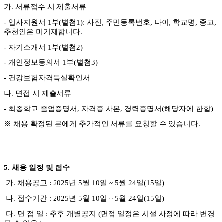
가
.
서류접수 시 제출서류
-
입사지원서
1
부
(
별첨
1):
사진
,
주민등록번호
,
나이
,
학교명
,
종교
,
추천인은
미기재
합니다
.
-
자기소개서
1
부
(
별첨
2)
-
개인정보동의서
1
부
(
별첨
3)
-
건강보험자격득실확인서
나
.
면접 시 제출서류
-
최종학교 졸업증명서
,
자격증 사본
,
경력증명서
(
해당자에 한함
)
※
채용 확정된 분에게 추가적인 서류를 요청할 수 있습니다
.
5.
채용 일정 및 접수
가
.
채용공고
: 2025
년
5
월
10
일
~ 5
월
24
일
(15
일
)
나
.
접수기간
: 2025
년
5
월
10
일
~ 5
월
24
일
(15
일
)
다
.
면 접 일
:
추후 개별공지
(
면접 일정은 시설 사정에 따라 변경