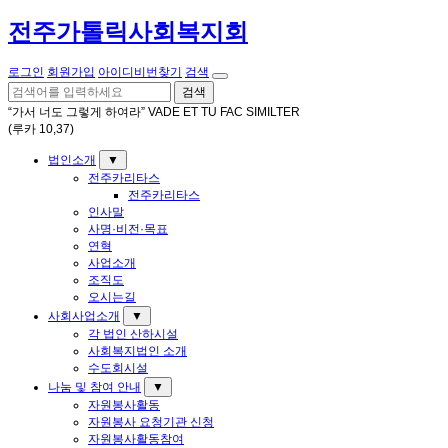
전주가톨릭사회복지회
로그인
회원가입
아이디비번찾기
검색
검색
“가서 너도 그렇게 하여라” VADE ET TU FAC SIMILTER
(루카 10,37)
법인소개
▼
전주카리타스
전주카리타스
인사말
사명·비전·목표
연혁
사업소개
조직도
오시는길
사회사업소개
▼
각 법인 산하시설
사회복지법인 소개
수도회시설
나눔 및 참여 안내
▼
자원봉사활동
자원봉사 요청기관 신청
자원봉사활동참여