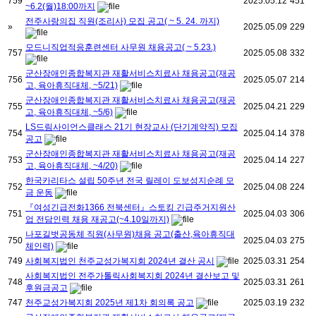
759
2025.05.12
451
~6.2(월)18:00까지
전주사랑의집 직원(조리사) 모집 공고( ~ 5. 24. 까지)
»
2025.05.09
229
모드니직업적응훈련센터 사무원 채용공고( ~ 5.23.)
757
2025.05.08
332
군산장애인종합복지관 재활서비스치료사 채용공고(재공
756
2025.05.07
214
고, 육아휴직대체, ~5/21)
군산장애인종합복지관 재활서비스치료사 채용공고(재공
755
2025.04.21
229
고, 육아휴직대체, ~5/6)
LS드림사이언스클래스 21기 현장교사 (단기계약직) 모집
754
2025.04.14
378
공고
군산장애인종합복지관 재활서비스치료사 채용공고(재공
753
2025.04.14
227
고, 육아휴직대체, ~4/20)
한국카리타스 설립 50주년 전국 릴레이 도보성지순례 모
752
2025.04.08
224
금 운동
『여성긴급전화1366 전북센터』스토킹 긴급주거지원산
751
2025.04.03
306
업 전담인력 채용 재공고(~4.10일까지)
나포길벗공동체 직원(사무원)채용 공고(출산,육아휴직대
750
2025.04.03
275
체인력)
749
사회복지법인 천주교성가복지회 2024년 결산 공시
2025.03.31
254
사회복지법인 전주가톨릭사회복지회 2024년 결산보고 및
748
2025.03.31
261
후원금공고
747
천주교성가복지회 2025년 제1차 회의록 공고
2025.03.19
232