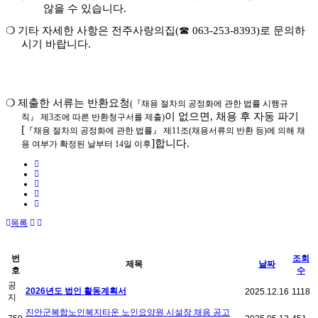
않을 수 있습니다
.
❍
기타 자세한 사항은 전주사랑의집
(
☎
063-253-8393)
로 문의하
시기 바랍니다
.
❍
제출한 서류는 반환요청
(
『
채용 절차의 공정화에 관한 법률 시행규
이 없으면
,
채용 후 자동 파기
칙
』
제
3
조에 따른 반환청구서를 제출
)
[
『
채용 절차의 공정화에 관한 법률
』
제
11
조
(
채용서류의 반환 등
)
에 의해 채
]
합니다
.
용 여부가 확정된 날부터
14
일 이후
목록
번
조회
제목
날짜
호
수
공
2026년도 법인 활동계획서
2025.12.16
1118
지
진안군복합노인복지타운 노인요양원 시설장 채용 공고