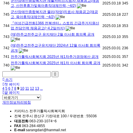
군산장애인종합복지관 재활서비스치료사 채용공고(재공
746
2025.03.18
345
고, 산전후휴가및육아휴직대체인력, ~4/2)
군산장애인종합복지관 물리(작업)치료사 채용공고(재공
745
2025.03.18
227
고, 육아휴직대체인력, ~4/2)
『여성긴급전화1366 전북센터』스토킹 긴급주거지원산
744
2025.03.18
353
업 전담인력 채용공고(~4.2일까지)
(재)천주교전주교구 유지재단 2월 이사회 회의록 공개
743
2025.03.10
355
(재)천주교전주교구유지재단 2024년 12월 이사회 회의록
742
2025.03.01
236
공개
741
전주가톨릭사회복지회 2025년 제1차추가경정예산 공개
2025.03.01
357
전주가톨릭사회복지회 2025년 제1차 이사회 회의록 공개
740
2025.03.01
342
쓰기
첫 페이지
4
5
6
7
8
9
10
11
12
13
...
끝 페이지
개인정보처리방침
카리타스 전주가톨릭사회복지회
전북 전주시 완산구 기린대로 100 / 우편번호 : 55036
대표전화
063-230-1074~6
FAX
063-284-4855
E-mail
sarangdari@hanmail.net