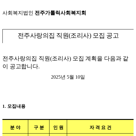
사회복지법인
전주가톨릭사회복지회
전주사랑의집 직원
(
조리사
)
모집 공고
전주사랑의집 직원
(
조리사
)
모집 계획을 다음과 같
이 공고
합니다
.
2025
년
5
월
10
일
1.
모집내용
분 야
구 분
인 원
자 격 요 건