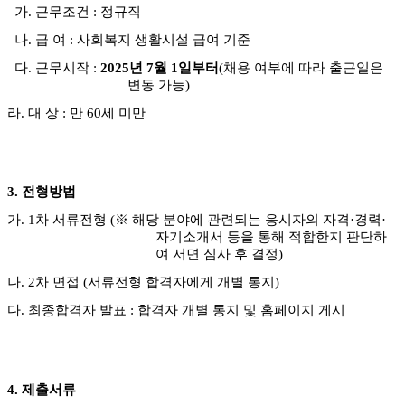
가
.
근무조건
:
정규직
나
.
급 여
:
사회복지 생활시설 급여 기준
다
.
근무시작
:
2025
년
7
월
1
일부터
(
채용 여부에 따라 출근일은
변동 가능
)
라
.
대 상
:
만
60
세 미만
3.
전형방법
가
. 1
차 서류전형
(
※
해당 분야에 관련되는 응시자의 자격
·
경력
·
자기소개서 등을 통해 적합한지 판단하
여 서면 심사 후 결정
)
나
. 2
차 면접
(
서류전형 합격자에게 개별 통지
)
다
.
최종합격자 발표
:
합격자 개별 통지 및 홈페이지 게시
4.
제출서류