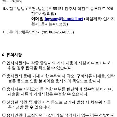
될 수 있음
.)
라
.
접수방법
:
우편
,
방문
(
우
55151
전주시 덕진구 동부대로
926
전주사랑의집
)
이메일
fogsong@hanmail.net
(
파일제목
:
입사지
원서
_
응시분야
_
성명
)
마
.
문 의
:
채용담당자
(
☎
: 063-253-8393)
6.
유의사항
❍
입사지원서나 각종 증명서의 기재 내용이 사실과 다르거나 허
위일 경우 합격을 취소할 수 있습니다
.
❍
응시원서 등에 기재 사항 누락이나 착오
,
구비서류 미제출
,
연락
불통 등으로 인한 불이익은 응시자의 책임으로 합니다
.
❍
응시자는 자격요건 등 적합 여부를 판단하여 접수하길 바라며
,
제출한 서류의 기재사항은 수정할 수 없습니다
.
❍
선정된 직원 중 개인 사정 등으로 포기자 발생 시 차순위 자를
추가선발 할 수 있습니다
.
❍
응시인원이 모집인원과 같더라도 적격자가 없는 경우 선발하지