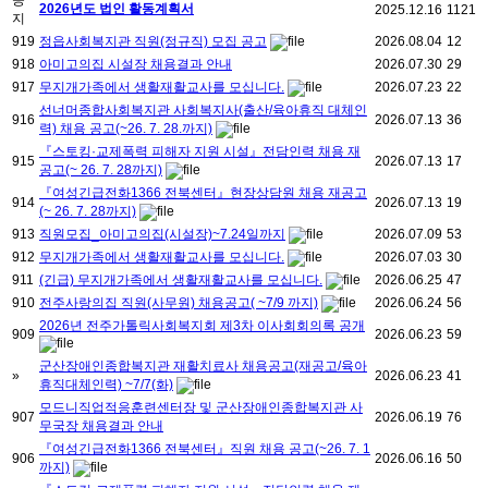
공
2026년도 법인 활동계획서
2025.12.16
1121
지
919
정읍사회복지관 직원(정규직) 모집 공고
2026.08.04
12
918
아미고의집 시설장 채용결과 안내
2026.07.30
29
917
무지개가족에서 생활재활교사를 모십니다.
2026.07.23
22
선너머종합사회복지관 사회복지사(출산/육아휴직 대체인
916
2026.07.13
36
력) 채용 공고(~26. 7. 28.까지)
『스토킹·교제폭력 피해자 지원 시설』전담인력 채용 재
915
2026.07.13
17
공고(~ 26. 7. 28까지)
『여성긴급전화1366 전북센터』현장상담원 채용 재공고
914
2026.07.13
19
(~ 26. 7. 28까지)
913
직원모집_아미고의집(시설장)~7.24일까지
2026.07.09
53
912
무지개가족에서 생활재활교사를 모십니다.
2026.07.03
30
911
(긴급) 무지개가족에서 생활재활교사를 모십니다.
2026.06.25
47
910
전주사랑의집 직원(사무원) 채용공고( ~7/9 까지)
2026.06.24
56
2026년 전주가톨릭사회복지회 제3차 이사회회의록 공개
909
2026.06.23
59
군산장애인종합복지관 재활치료사 채용공고(재공고/육아
»
2026.06.23
41
휴직대체인력) ~7/7(화)
모드니직업적응훈련센터장 및 군산장애인종합복지관 사
907
2026.06.19
76
무국장 채용결과 안내
『여성긴급전화1366 전북센터』직원 채용 공고(~26. 7. 1
906
2026.06.16
50
까지)