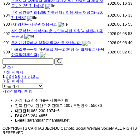
『스토킹·교제폭력 피해자 지원 시설』전담인력 채용 재
905
2026.06.16
33
공고(~ 26. 7. 1까지)
『여성긴급전화1366 전북센터』직원 채용 재공고(~26.
904
2026.06.16
33
7. 1까지)
903
(사)양지뜸 사무원 채용공고
2026.06.15
55
진안군복합노인복지타운 노인복지관 직원(시설관리) 채
902
2026.06.08
53
용 공고
901
무지개가족에서 생활재활교사를 모십니다.
2026.06.05
40
나포길벗공동체 직원모집 재공고(연장)(생활재활교사-육
900
2026.06.02
63
아휴직대체인력)
쓰기
첫 페이지
1
2
3
4
5
6
7
8
9
10
...
끝 페이지
개인정보처리방침
카리타스 전주가톨릭사회복지회
전북 전주시 완산구 기린대로 100 / 우편번호 : 55036
대표전화
063-230-1074~6
FAX
063-284-4855
E-mail
sarangdari@hanmail.net
COPYRIGHTS CARITAS JEONJU Catholic Social Welfare Society. ALL RIGHTS
RESERVED.