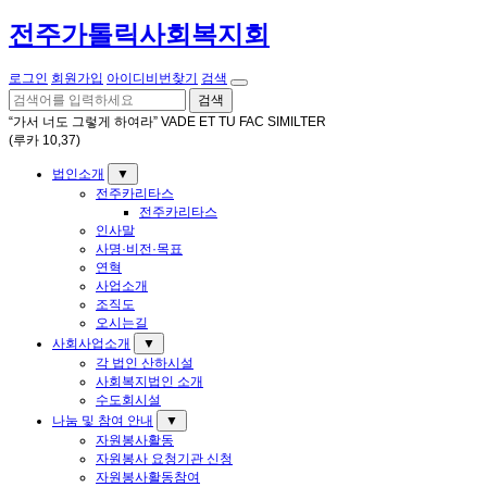
전주가톨릭사회복지회
로그인
회원가입
아이디비번찾기
검색
검색
“가서 너도 그렇게 하여라” VADE ET TU FAC SIMILTER
(루카 10,37)
법인소개
▼
전주카리타스
전주카리타스
인사말
사명·비전·목표
연혁
사업소개
조직도
오시는길
사회사업소개
▼
각 법인 산하시설
사회복지법인 소개
수도회시설
나눔 및 참여 안내
▼
자원봉사활동
자원봉사 요청기관 신청
자원봉사활동참여