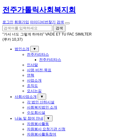
전주가톨릭사회복지회
로그인
회원가입
아이디비번찾기
검색
검색
“가서 너도 그렇게 하여라” VADE ET TU FAC SIMILTER
(루카 10,37)
법인소개
▼
전주카리타스
전주카리타스
인사말
사명·비전·목표
연혁
사업소개
조직도
오시는길
사회사업소개
▼
각 법인 산하시설
사회복지법인 소개
수도회시설
나눔 및 참여 안내
▼
자원봉사활동
자원봉사 요청기관 신청
자원봉사활동참여