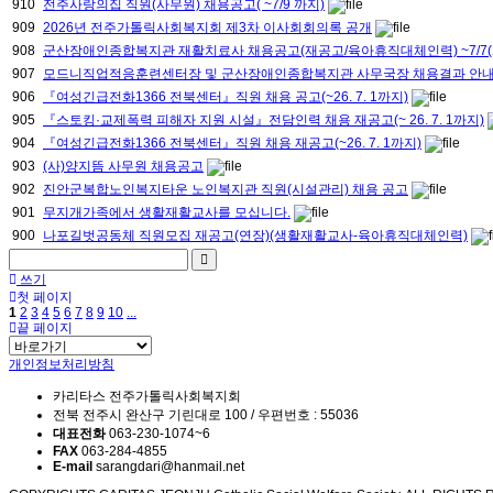
910
전주사랑의집 직원(사무원) 채용공고( ~7/9 까지)
909
2026년 전주가톨릭사회복지회 제3차 이사회회의록 공개
908
군산장애인종합복지관 재활치료사 채용공고(재공고/육아휴직대체인력) ~7/7(
907
모드니직업적응훈련센터장 및 군산장애인종합복지관 사무국장 채용결과 안
906
『여성긴급전화1366 전북센터』직원 채용 공고(~26. 7. 1까지)
905
『스토킹·교제폭력 피해자 지원 시설』전담인력 채용 재공고(~ 26. 7. 1까지)
904
『여성긴급전화1366 전북센터』직원 채용 재공고(~26. 7. 1까지)
903
(사)양지뜸 사무원 채용공고
902
진안군복합노인복지타운 노인복지관 직원(시설관리) 채용 공고
901
무지개가족에서 생활재활교사를 모십니다.
900
나포길벗공동체 직원모집 재공고(연장)(생활재활교사-육아휴직대체인력)
쓰기
첫 페이지
1
2
3
4
5
6
7
8
9
10
...
끝 페이지
개인정보처리방침
카리타스 전주가톨릭사회복지회
전북 전주시 완산구 기린대로 100 / 우편번호 : 55036
대표전화
063-230-1074~6
FAX
063-284-4855
E-mail
sarangdari@hanmail.net