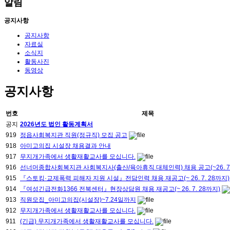
알림
공지사항
공지사항
자료실
소식지
활동사진
동영상
공지사항
번호
제목
공지
2026년도 법인 활동계획서
919
정읍사회복지관 직원(정규직) 모집 공고
918
아미고의집 시설장 채용결과 안내
917
무지개가족에서 생활재활교사를 모십니다.
916
선너머종합사회복지관 사회복지사(출산/육아휴직 대체인력) 채용 공고(~26. 7. 
915
『스토킹·교제폭력 피해자 지원 시설』전담인력 채용 재공고(~ 26. 7. 28까지)
914
『여성긴급전화1366 전북센터』현장상담원 채용 재공고(~ 26. 7. 28까지)
913
직원모집_아미고의집(시설장)~7.24일까지
912
무지개가족에서 생활재활교사를 모십니다.
911
(긴급) 무지개가족에서 생활재활교사를 모십니다.