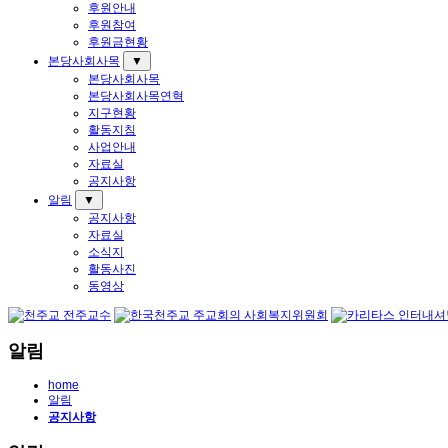
후원안내
후원참여
후원금현황
본당사회사목
▼
본당사회사목
본당사회사목연혁
지구현황
활동지침
사업안내
자료실
공지사항
알림
▼
공지사항
자료실
소식지
활동사진
동영상
알림
home
알림
공지사항